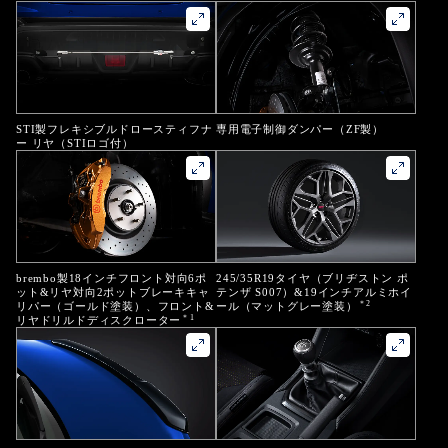
STI製フレキシブルドロースティフナ
専用電子制御ダンパー（ZF製）
ー リヤ
（STIロゴ付）
brembo製18インチフロント対向6ポ
245/35R19タイヤ（ブリヂストン ポ
ット&リヤ対向2ポットブレーキキャ
テンザ S007）&19インチアルミホイ
＊2
リパー（ゴールド塗装）、フロント&
ール（マットグレー塗装）
＊1
リヤドリルドディスクローター