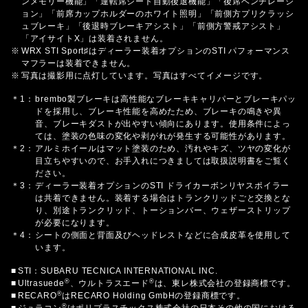
ンメモリー機能」「運転席シート自動後退機能」「後席ベンチレーシ
ョン」「前席カップホルダーのホワイト照明」「前側方プリクラッシ
ュブレーキ」「後退時ブレーキアシスト」「前側方警戒アシスト」
「アイサイトX」は装着されません。
※
WRX STI Sport♯はディーラー装着オプションのSTI パフォーマンス
マフラーは装着できません。
※
写真は撮影用に点灯しています。写真はすべてイメージです。
＊1：
brembo製ブレーキは高性能なブレーキキャリパーとブレーキパッ
ドを採用し、ブレーキ性能を高めたため、ブレーキの鳴きや異
音、ブレーキダストが出やすい傾向にあります。使用条件によっ
ては、塗装の色味の変化や剥がれが発生する可能性があります。
＊2：
アルミホイールはマット塗装のため、汚れやキズ、ツヤの変化が
目立ちやすいので、お手入れにつきましては取扱説明書をご覧く
ださい。
＊3：
ディーラー装着オプションのSTI ドライカーボンリヤスポイラー
は共着できません。装着する場合はトランクリッドごと交換とな
り、別途トランクリッド、トーションバー、ウェザーストリップ
が必要になります。
＊4：
シートの側面と背面及びヘッドレストなどに合成皮革を使用して
います。
■
STI：SUBARU TECNICA INTERNATIONAL INC.
®
®
■
Ultrasuede
、ウルトラスエード
は、東レ株式会社の登録商標です。
®
■
RECARO
はRECARO Holding GmbHの登録商標です。
®
■
ジュラコン
はポリプラスチックス株式会社の日本その他の国における