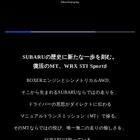
Loaded
:
70.08%
Pause
Unmute
Picture-
Fullsc
in-
Picture
SUBARUの歴史に新たな一歩を刻む。
復活のMT、WRX STI Sport♯
BOXERエンジンとシンメトリカルAWD、
そこから生まれるSUBARUならではの走りを、
ドライバーの意思がダイレクトに伝わる
マニュアルトランスミッション（MT）で操る。
そのMTならではの悦び、唯一無二の走りの愉しさを、
SUBARUは知っている。