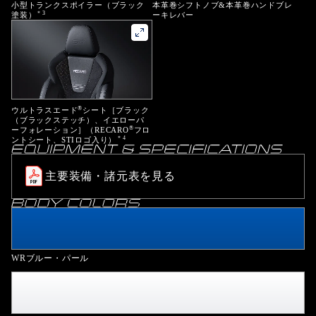
小型トランクスポイラー（ブラック
本革巻シフトノブ&本革巻ハンドブレ
＊3
塗装）
ーキレバー
®
ウルトラスエード
シート
［ブラック
（ブラックステッチ）、イエローパ
®
ーフォレーション］（RECARO
フロ
＊4
ントシート、STIロゴ入り）
主要装備・諸元表を見る
WRブルー・パール