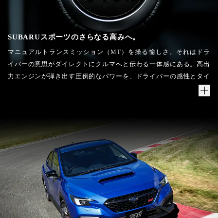
SUBARUスポーツのさらなる高みへ。
マニュアルトランスミッション（MT）を操る愉しさ。それはドラ
イバーの意思がダイレクトにクルマへと伝わる一体感にある。高出
力エンジンが弾き出す圧倒的なパワーを、ドライバーの感性とタイ
ミングで意のままにコントロールする。重量バランスに優れたパワ
ートレーンとシャシーから生み出される卓越した運動性能を駆使
し、コーナーアプローチで狙ったラインを精緻にトレースする。ク
ルマとドライバーが織りなすこうした一体感、走りの醍醐味を、
SUBARUはモータースポーツに挑みながら磨き続けてきた。さらに
そのMTの愉しさをより引き立てるために、WRX STI Sport♯には
2.4L直噴ターボのバランスドBOXERを搭載した。量産比で重量公
差を50%低減したピストン&コンロッド、回転バランス公差を低減
したクランクシャフトやフライホイールなどの特別なパーツを組み
込み、より滑らかで鋭い吹け上がりを実現している。バランスド
BOXER×シンメトリカルAWD×6速MT。アクセルペダルを踏み込む