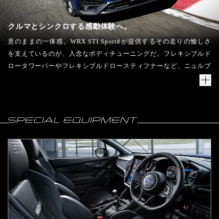
ほどに素早くダイレクトに立ち上がるパワーを、小気味よいシフト
ワークで自ら操る。4輪が路面に張り付くような絶大な安定感でど
クルマとシンクロする感動体験へ。
こまでも駆け抜ける。この新ユニットが生む究極のパフォーマンス
を、どうか思う存分堪能していただきたい。
意のままの一体感。WRX STI Sport♯が提供するその走りの愉しさ
を支えているのが、入念なボディチューニングだ。フレキシブルド
ロータワーバーやフレキシブルドロースティフナーなど、ニュルブ
ルクリンク24時間レースをはじめとした数多くのレースで培った技
術や知見を注ぎ込んだSTI パフォーマンスパーツを装着。それらで
ボディを効果的に引き締めることで、車両の応答性と挙動のしなや
かさを大きく向上させた。また、走行状況に応じて理想的な減衰力
をコントロールする電子制御ダンパーにもチューニングを施し、4
輪がしなやかに路面を捉えるフラットライドを強化している。そし
て卓越した運動性能に合わせて、フロントにはbrembo製モノブロ
ック対向6ポットブレーキキャリパー、リヤにはbrembo製モノブロ
ック2ポットブレーキキャリパーのブレーキシステムを搭載。さら
に前後に耐フェード性に優れたドリルドローターを採用し、十分な
制動力と信頼性を確保した。動き出す、ステアリングを切る、加
速・減速する。クルマを操るすべての瞬間で質の違いに驚き感動で