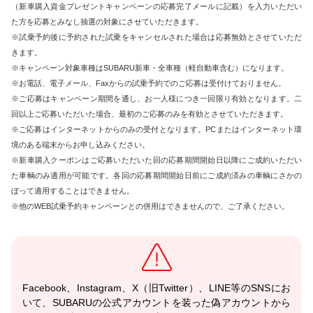
（新車購入資金プレゼントキャンペーンの応募完了メールに記載）を入力いただい
た方を応募とみなし抽選の対象にさせていただきます。
※試乗予約後に予約された試乗をキャンセルされた場合は応募無効とさせていただ
きます。
※キャンペーン対象車種はSUBARU新車・全車種（軽自動車含む）になります。
※お電話、電子メール、Faxからの試乗予約でのご応募は受付けておりません。
※ご応募はキャンペーン期間を通し、お一人様につき一回限り有効となります。二
回以上ご応募いただいた場合、最初のご応募のみを有効とさせていただきます。
※ご応募はインターネットからのみの受付となります。PCまたはインターネット環
境のある端末からお申し込みください。
※新車購入クーポンはご応募いただいた回の応募期間開始日以降にご成約いただい
た車輌のみ適用が可能です。各回の応募期間開始日前にご成約済みの車輌にさかの
ぼって適用することはできません。
※他のWEB試乗予約キャンペーンとの併用はできませんので、ご了承ください。
Facebook、Instagram、X（旧Twitter）、LINE等のSNSにお
いて、SUBARUの公式アカウントを装った偽アカウントから