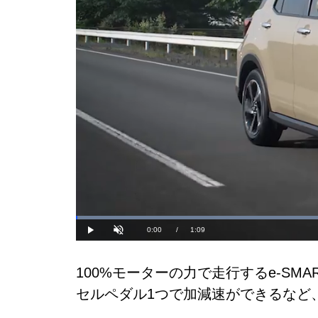
Lo
57
Current
0:00
/
Duration
1:09
Play
Unmute
Time
100%モーターの力で走行するe-SM
セルペダル1つで加減速ができるなど