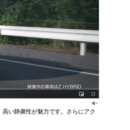
Picture-
Fullscreen
in-
Picture
燃費、高い静粛性が魅力です。さらにアク