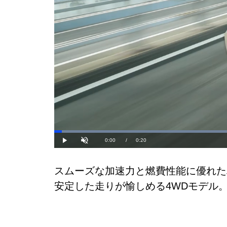
Current
0:00
/
Duration
0:20
Play
Unmute
Time
スムーズな加速力と燃費性能に優れた
安定した走りが愉しめる4WDモデル