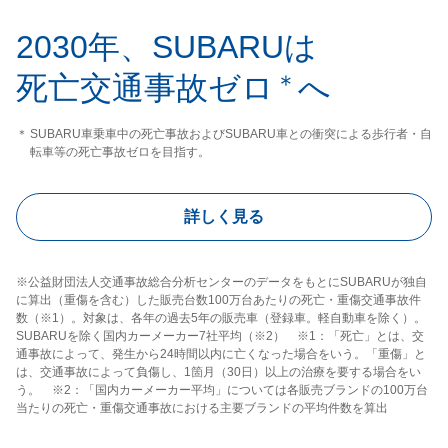
2030年、SUBARUは
死亡交通事故ゼロ
＊
へ
＊
SUBARU車乗車中の死亡事故およびSUBARU車との衝突による
歩行者・自
転車等の死亡事故ゼロを目指す。
詳しく見る
※公益財団法人交通事故総合分析センターのデータをもとにSUBARUが独自
に算出（重傷を含む）した販売台数100万台あたりの死亡・重傷交通事故件
数（※1）。対象は、各年の過去5年の販売車（登録車。軽自動車を除く）。
SUBARUを除く国内カーメーカー7社平均（※2） ※1：「死亡」とは、交
通事故によって、発生から24時間以内に亡くなった場合をいう。「重傷」と
は、交通事故によって負傷し、1箇月（30日）以上の治療を要する場合をい
う。 ※2：「国内カーメーカー平均」については各販売ブランドの100万台
当たりの死亡・重傷交通事故における主要ブランドの平均件数を算出