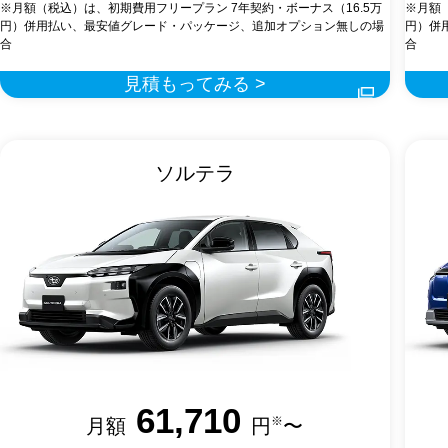
※月額（税込）は、初期費用フリープラン 7年契約・ボーナス（16.5万
※月額
円）併用払い、最安値グレード・パッケージ、追加オプション無しの場
円）併
合
合
見積もってみる >
ソルテラ
61,710
※
月額
円
〜