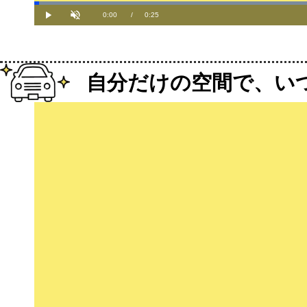
Current
0:00
/
Duration
0:25
Play
Unmute
Time
自分だけの空間で、い