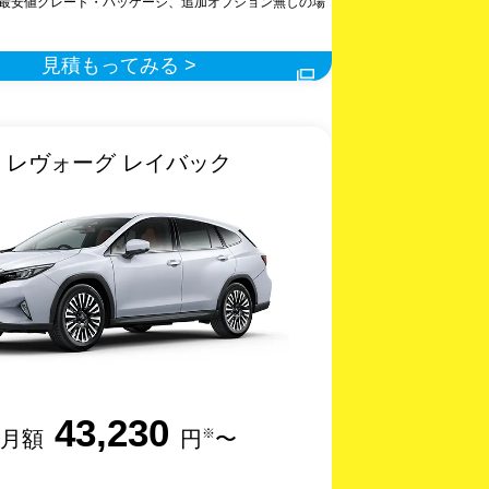
最安値グレード・パッケージ、追加オプション無しの場
見積もってみる >
レヴォーグ レイバック
43,230
※
月額
円
〜