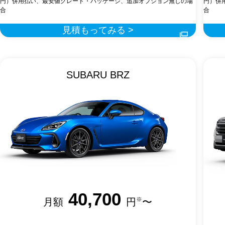
円）併用払い、最安値グレード・パッケージ、追加オプション無しの場
円）併
合
合
見積もってみる >
SUBARU BRZ
40,700
※
月額
円
〜