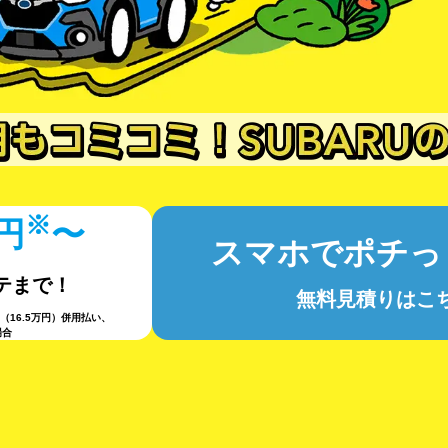
※
円
〜
スマホでポチっ
テまで！
無料見積りはこ
16.5万円）併用払い、
場合