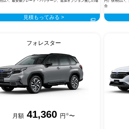
用払い、最安値グレード・パッケージ、追加オプション無しの場
円）併用払い、
合
見積もってみる >
フォレスター
41,360
※
月額
円
〜