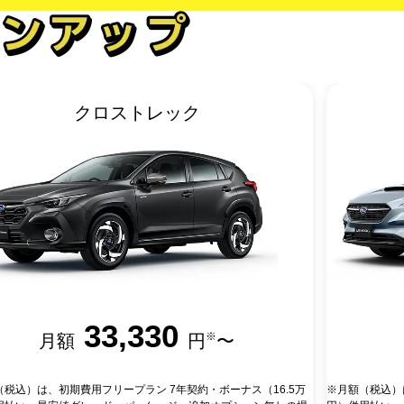
クロストレック
33,330
※
月額
円
〜
（税込）は、初期費用フリープラン 7年契約・ボーナス（16.5万
※月額（税込）