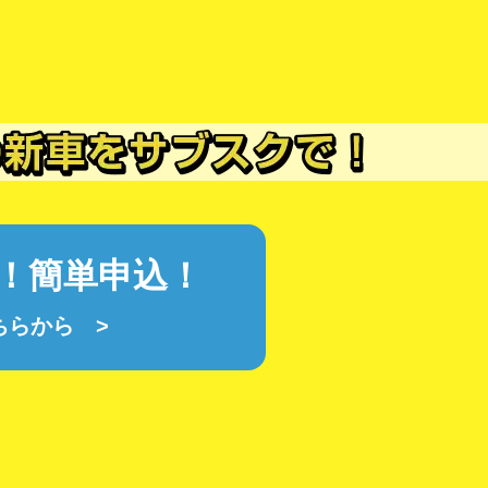
！簡単申込！
ちらから >