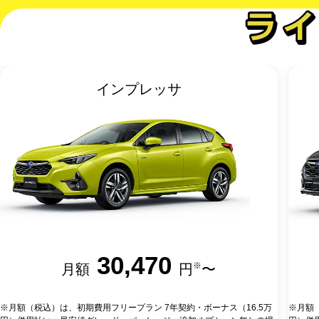
インプレッサ
30,470
※
月額
円
〜
※月額（税込）は、初期費用フリープラン 7年契約・ボーナス（16.5万
※月額