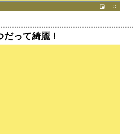
Loaded
:
100.00%
Picture-
Fullscreen
in-
Picture
つだって綺麗！