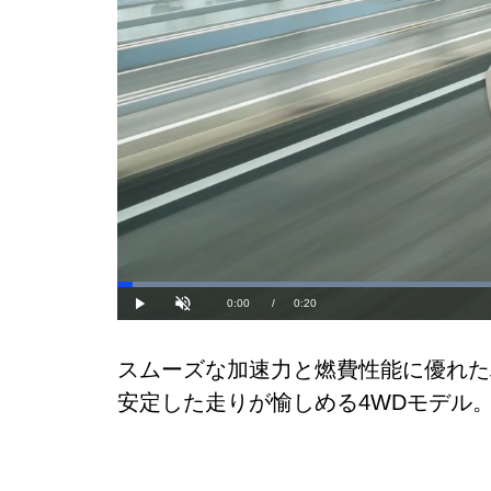
Current
0:00
/
Duration
0:20
Play
Unmute
Time
スムーズな加速力と燃費性能に優れた
安定した走りが愉しめる4WDモデル