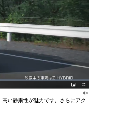
Picture-
Fullscreen
in-
Picture
燃費、高い静粛性が魅力です。さらにアク