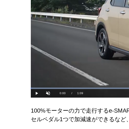
Lo
57
Current
0:00
/
Duration
1:09
Play
Unmute
Time
100%モーターの力で走行するe-SM
セルペダル1つで加減速ができるなど