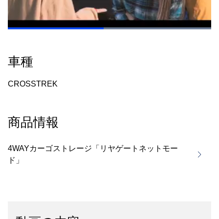
Loaded
:
100.00%
Pause
Unmute
Picture-
Fullsc
in-
Picture
車種
CROSSTREK
商品情報
4WAYカーゴストレージ「リヤゲートネットモー
ド」