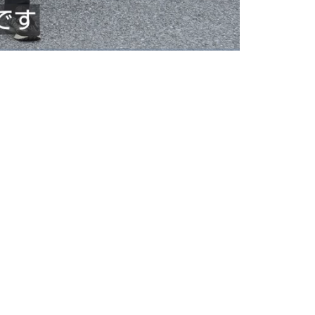
Picture-
Fullscreen
in-
Picture