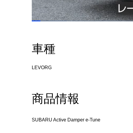
Loaded
:
10.45%
Current
0:17
/
Duration
11:03
Pause
Unmute
Time
車種
LEVORG
商品情報
SUBARU Active Damper e-Tune