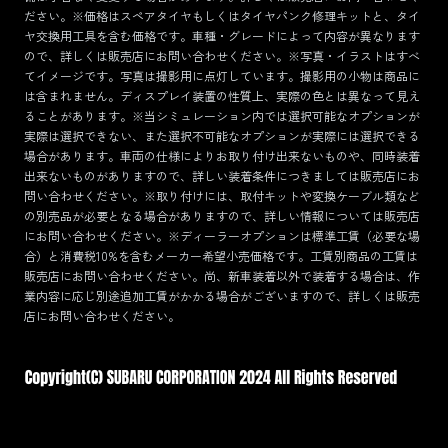
ださい。※価格はスペアタイヤもしくはタイヤパンク修理キットと、タイ
ヤ交換用工具を含む価格です。車種・グレードによって内容が異なります
ので、詳しくは販売店にお問い合わせください。※写真・イラストはすべ
てイメージです。写真は撮影用に点灯しています。撮影用の小物は商品に
は含まれません。ディスプレイ装置の性質上、実際の色とは異なって見え
ることがあります。※当シミュレーション内では選択可能なオプションが
実際は選択できない、また選択不可能なオプションが実際には選択できる
場合があります。車両の仕様によりお取り付け出来ないものや、同時装着
出来ないものがありますので、詳しい装着条件につきましては販売店にお
問い合わせください。※取り付けには、取付キットや変換ケーブル類など
の別売品が必要となる場合がありますので、詳しい情報については販売店
にお問い合わせください。※ディーラーオプションは標準工賃（必要な場
合）と消費税10%を含むメーカー希望小売価格です。工賃別商品の工賃は
販売店にお問い合わせください。尚、新車装着以外で装着する場合は、作
業内容に応じ別途追加工賃がかかる場合がございますので、詳しくは販売
店にお問い合わせください。