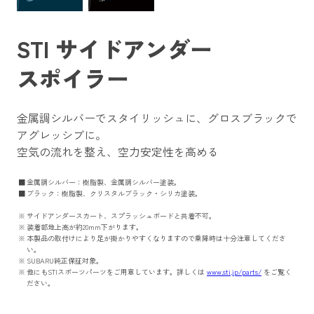
STI サイドアンダー
スポイラー
金属調シルバーでスタイリッシュに、グロスブラックで
アグレッシブに。
空気の流れを整え、空力安定性を高める
金属調シルバー：樹脂製、金属調シルバー塗装。
ブラック：樹脂製、クリスタルブラック・シリカ塗装。
サイドアンダースカート、スプラッシュボードと共着不可。
装着部地上高が約20mm下がります。
本製品の取付けにより足が掛かりやすくなりますので乗降時は十分注意してくださ
い。
SUBARU純正保証対象。
他にもSTIスポーツパーツをご用意しています。詳しくは
www.sti.jp/parts/
をご覧く
ださい。