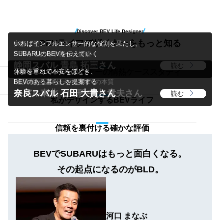
Discover BEV Life Designer
BEVライフデザイナーをもっと知る
実際に使って分かった、
いわばインフルエンサー的な
役割を果たし、
BEVがもたらす新しい価値
SUBARUのBEVを伝えていく
栃木スバル 清水 一樹さん
静岡スバル 青島 拓三さん
読む
読む
BEVライフデザイナーの情熱ケーススタディ
お客様とSUBARUを繋ぐ
体験を重ねて不安をほどき、
”通訳者”として伝えたいBEVの本質
BEVのある暮らしを提案する
スバル東北・山形 中山 貴夫さん
奈良スバル 石田 大貴さん
読む
読む
私がデザインするBEVライフ
信頼を裏付ける確かな評価
BEVでSUBARUはもっと面白くなる。
その起点になるのがBLD。
河口 まなぶ