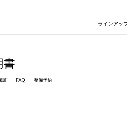
ラインアッ
明書
保証
FAQ
整備予約