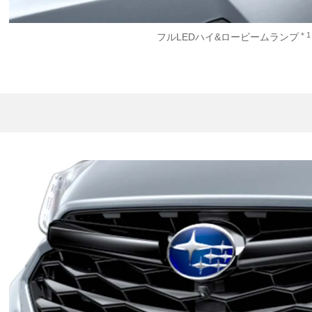
＊1
フルLEDハイ&ロービームランプ