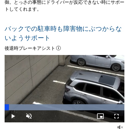
御。とっさの事態にドライバーが反応できない時にサポー
トしてくれます。
バックでの駐車時も障害物にぶつからな
いようサポート
後退時ブレーキアシスト
Loaded
:
100.00%
Play
Unmute
Picture-
Fullsc
in-
Picture