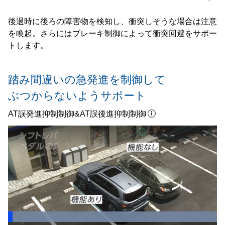
後退時に後ろの障害物を検知し、衝突しそうな場合は注意
を喚起。さらにはブレーキ制御によって衝突回避をサポー
トします。
踏み間違いの急発進を制御して
ぶつからないようサポート
AT誤発進抑制制御&AT誤後進抑制制御
Loaded
:
100.00%