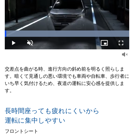
Loaded
:
100.00%
Play
Unmute
Picture-
Fullsc
in-
Picture
交差点を曲がる時、進行方向の斜め前を明るく照らしま
す。暗くて見通しの悪い環境でも車両や自転車、歩行者に
いち早く気付けるため、夜道の運転に安心感を提供しま
す。
長時間座っても疲れにくいから
運転に集中しやすい
フロントシート