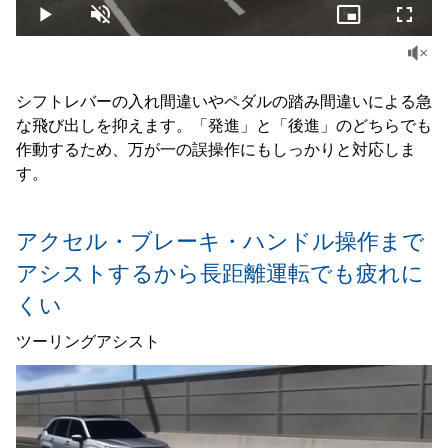
Play
Unmute
Picture-
Fullsc
in-
Picture
シフトレバーの入れ間違いやペダルの踏み間違いによる急
な飛び出しを抑えます。「発進」と「後進」のどちらでも
作動するため、万が一の誤操作にもしっかりと対応しま
す。
アクセル・ブレーキ・ハンドル操作まで
アシストするから長距離運転でも疲れに
くい
ツーリングアシスト