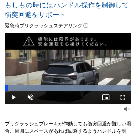
もしもの時にはハンドル操作を制御して
衝突回避をサポート
緊急時プリクラッシュステアリング
Loaded
:
100.00%
Play
Unmute
Picture-
Fullsc
in-
Picture
プリクラッシュブレーキが作動しても衝突回避が難しい場
合、周囲にスペースがあれば回避するようハンドルを制