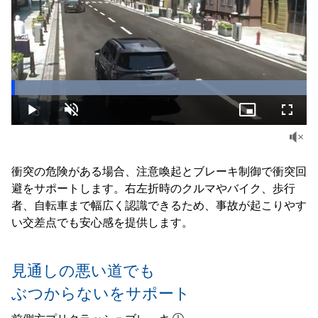
Loaded
:
100.00%
Play
Unmute
Picture-
Fullsc
in-
Picture
衝突の危険がある場合、注意喚起とブレーキ制御で衝突回
避をサポートします。右左折時のクルマやバイク、歩行
者、自転車まで幅広く認識できるため、事故が起こりやす
い交差点でも安心感を提供します。
見通しの悪い道でも
ぶつからないをサポート