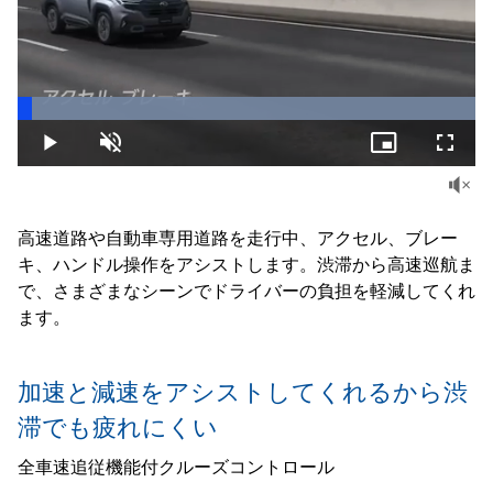
Loaded
:
100.00%
Play
Unmute
Picture-
Fullsc
in-
Picture
高速道路や自動車専用道路を走行中、アクセル、ブレー
キ、ハンドル操作をアシストします。渋滞から高速巡航ま
で、さまざまなシーンでドライバーの負担を軽減してくれ
ます。
加速と減速をアシストしてくれるから渋
滞でも疲れにくい
全車速追従機能付クルーズコントロール