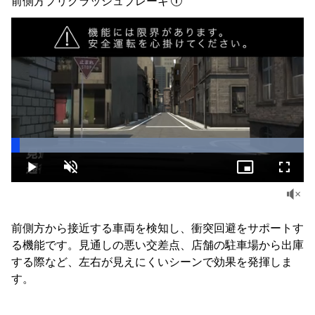
前側方プリクラッシュブレーキ
Loaded
:
100.00%
Play
Unmute
Picture-
Fullsc
in-
Picture
前側方から接近する車両を検知し、衝突回避をサポートす
る機能です。見通しの悪い交差点、店舗の駐車場から出庫
する際など、左右が見えにくいシーンで効果を発揮しま
す。