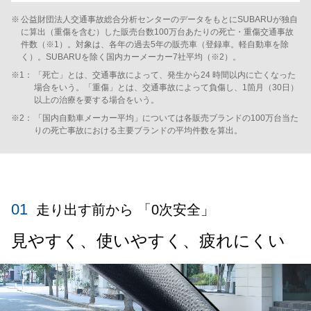
※
公益財団法人交通事故総合分析センターのデータをもとにSUBARUが独自
に算出（重傷を含む）した販売台数100万台あたりの死亡・重傷交通事故
件数（※1）。対象は、各年の過去5年の販売車（登録車。軽自動車を除
く）。SUBARUを除く国内カーメーカー7社平均（※2）。
※1：
「死亡」とは、交通事故によって、発生から24 時間以内に亡くなった
場合をいう。「重傷」とは、交通事故によって負傷し、1箇月（30日）
以上の治療を要する場合をいう。
※2：
「国内自動車メーカー平均」については各販売ブランドの100万台当た
りの死亡事故における主要ブランドの平均件数を算出。
01
走り出す前から 「0次安全」
見やすく、使いやすく、疲れにくい