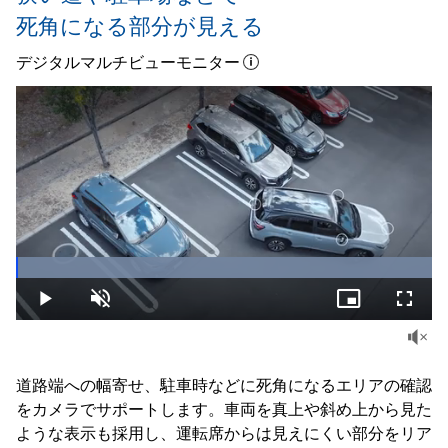
死角になる部分が見える
デジタルマルチビューモニター
Loaded
:
100.00%
Play
Unmute
Picture-
Fullsc
in-
Picture
道路端への幅寄せ、駐車時などに死角になるエリアの確認
をカメラでサポートします。車両を真上や斜め上から見た
ような表示も採用し、運転席からは見えにくい部分をリア