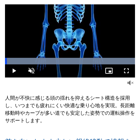
Loaded
:
100.00%
Play
Unmute
Picture-
Fullsc
in-
Picture
人間が不快に感じる頭の揺れを抑えるシート構造を採用
し、いつまでも疲れにくい快適な乗り心地を実現。長距離
移動時やカーブが多い道でも安定した姿勢での運転操作を
サポートします。