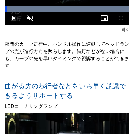
Loaded
:
100.00%
Play
Unmute
Picture-
Fullsc
in-
Picture
夜間のカーブ走行中、ハンドル操作に連動してヘッドラン
プの光が進行方向を照らします。街灯などがない場合に
も、カーブの先を早いタイミングで視認することができま
す。
曲がる先の歩行者などをいち早く認識で
きるようサポートする
LEDコーナリングランプ