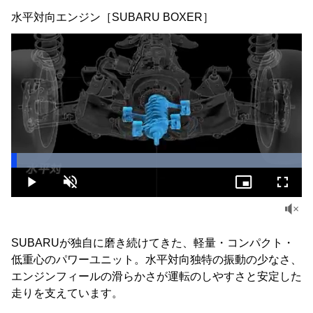
水平対向エンジン［SUBARU BOXER］
Loaded
:
100.00%
Play
Unmute
Picture-
Fullsc
in-
Picture
SUBARUが独自に磨き続けてきた、軽量・コンパクト・
低重心のパワーユニット。水平対向独特の振動の少なさ、
エンジンフィールの滑らかさが運転のしやすさと安定した
走りを支えています。