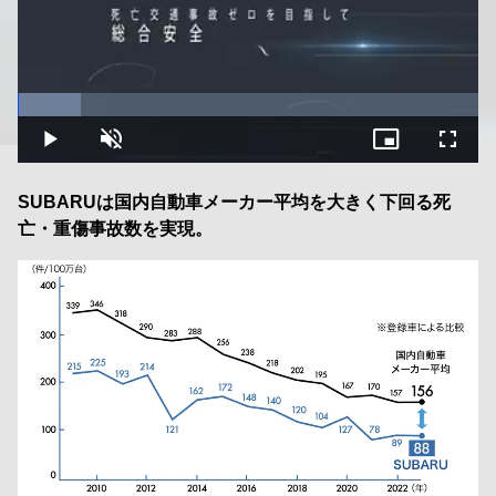
Loaded
:
13.78%
Play
Unmute
Picture-
Fullsc
in-
Picture
SUBARUは国内自動車メーカー平均を大きく下回る死
亡・重傷事故数を実現。