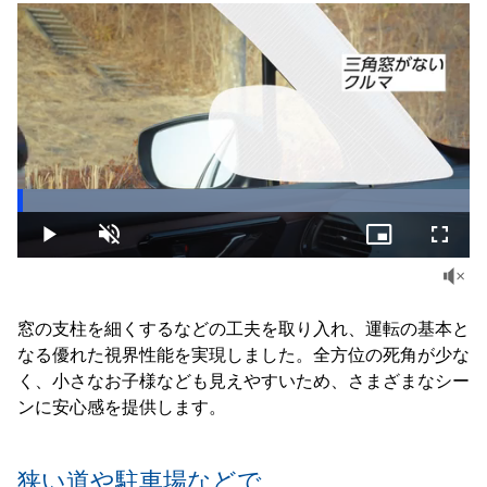
Loaded
:
100.00%
Play
Unmute
Picture-
Fullsc
in-
Picture
窓の支柱を細くするなどの工夫を取り入れ、運転の基本と
なる優れた視界性能を実現しました。全方位の死角が少な
く、小さなお子様なども見えやすいため、さまざまなシー
ンに安心感を提供します。
狭い道や駐車場などで