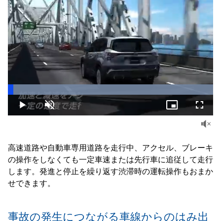
Loaded
:
100.00%
Play
Unmute
Picture-
Fullsc
in-
Picture
高速道路や自動車専用道路を走行中、アクセル、ブレーキ
の操作をしなくても一定車速または先行車に追従して走行
します。発進と停止を繰り返す渋滞時の運転操作もおまか
せできます。
事故の発生につながる車線からのはみ出