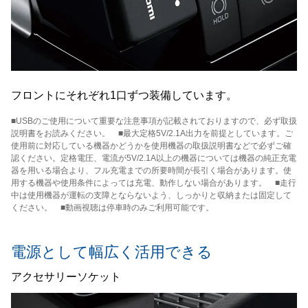
フロントにそれぞれ1口ずつ装備しています。
■USBのご使用について重要な注意事項が記載されておりますので、必ず取扱
説明書をお読みください。 ■最大定格5V/2.1A出力を前提としています。ご
使用前に対応している機器かどうかを使用機器の取扱説明書などで必ずご確
認ください。定格電圧、電流が5V/2.1A以上の機器については機器の純正充電
器を用いる場合より、フル充電までの所要時間が長引く場合があります。使
用する機器や使用条件によっては充電、動作しない場合があります。 ■走行
中は使用機器が運転の支障とならないよう、しっかりと収納または固定して
ください。 ■動画視聴は停車時のみご利用可能です。
電源として幅広く活用できる
アクセサリーソケット