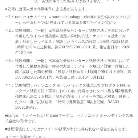
境・実使用条件での結果ではありません。
●
効果には個人差や作動条件による差があります。
＊1：
nanoe（ナノイー）＝nano-technology + electric 最先端のテクノロジ
ーから生まれた“水に包まれている電気を帯びたイオン”のこと
＊2：
試験機関：（一財）日本食品分析センター／試験方法：実車において
付着したウイルス感染価を測定／抑制の方法：ナノイーを放出／対
象：付着したウイルス／試験したウイルスの種類：1種類／試験結果：
1時間で99％以上抑制。第20073697001-0101号。報告書日付：2020
年12月4日
＊3：
試験機関：（一財）日本食品分析センター／試験方法：実車において
付着した菌数を測定／抑制の方法：ナノイーを放出／対象：付着した
菌／試験した菌の種類：1種類／試験結果：1時間で99％以上抑制。第
15038623001-0101号。報告書日付：2015年5月12日
＊4：
試験機関：パナソニック ホールディングス株式会社プロダクト解析セ
ンター／試験方法：実車において布に付着させたタバコ臭を6段階臭気
強度表示法による検証／脱臭の方法：ナノイーを放出／対象：付着し
たタバコ臭／試験結果：1時間で臭気強度1.8以上低減。BAA33-
150318-M35。
■nanoe、ナノイーおよびnanoeマークは、パナソニック ホールディングス株
式会社の商標です。
■使用環境によってはナノイーの効果が十分に得られない場合があります。
メーカー装着オプション