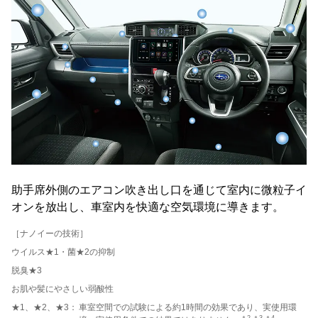
助手席外側のエアコン吹き出し口を通じて室内に微粒子イ
オンを放出し、車室内を快適な空気環境に導きます。
［ナノイーの技術］
ウイルス★1・菌★2の抑制
脱臭★3
お肌や髪にやさしい弱酸性
★1、★2、★3：
車室空間での試験による約1時間の効果であり、実使用環
＊2 ＊3 ＊4