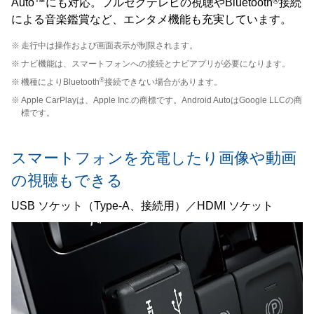
®
Auto™にも対応。フルセグテレビの視聴やBluetooth
接続
による音楽鑑賞など、エンタメ機能も充実しています。
※
走行中は操作および画面表示が制限されます。
※
ナビ機能は、スマートフォンへの接続とナビアプリが必要になります。
®
※
機種によりBluetooth
接続できない場合があります。
※
Apple CarPlayは、Apple Inc.の商標です。Android AutoはGoogle LLCの商
標です。
スマートフォンを充電したり画像や動画
の視聴もできる
USB ソケット（Type-A、接続用）／HDMI ソケット