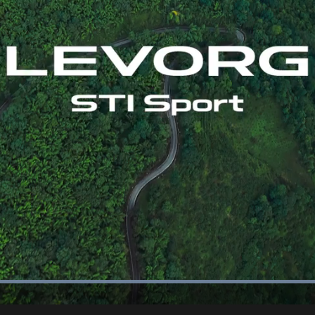
Loaded
:
100.00%