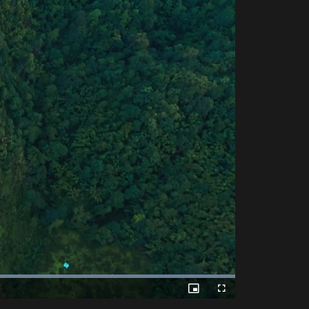
Picture-
Fullscreen
in-
Picture