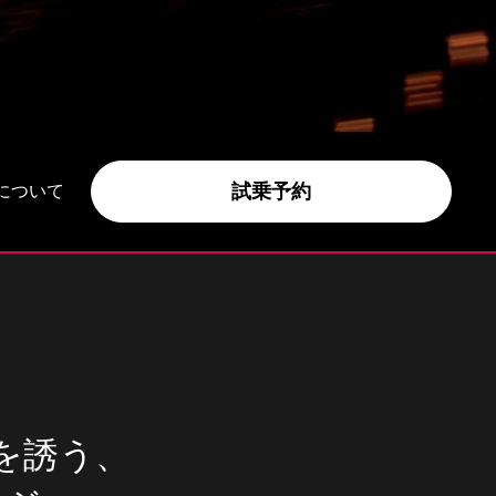
試乗予約
について
を誘う、