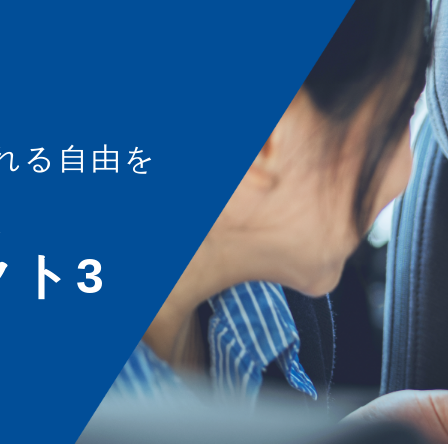
れる自由を
ト
クト3