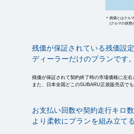
＊
残価とはクル
(クルマの状態
残価が保証されている
残価設
ディーラーだけの
プランです
残価が保証されて契約終了時の市場価格に左右
また、日本全国どこのSUBARU正規販売店
お支払い回数や契約走行キロ
より柔軟にプランを
組み立て