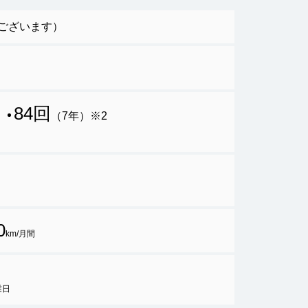
がございます）
84回
）
（7年）
※2
0
km/月間
業日