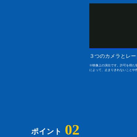
３つのカメラとレー
※映像上の演出です。許可を得た
によって、止まりきれないことや
02
ポイント