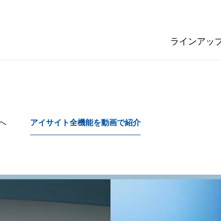
ラインアッ
へ
アイサイト全機能を
​動画で​紹介