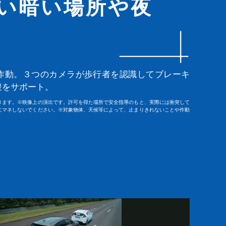
い
暗い場所や夜
作動。３つのカメラが歩行者を認識してブレーキ
避をサポート。
ります。※映像上の演出です。許可を得た場所で安全指導のもと、実際には衝突して
にマネしないでください。※対象物体、天候等によって、止まりきれないことや作動