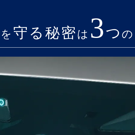
3
ち
守る秘密
つ
を
は
の