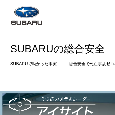
SUBARUの総合安全
SUBARUで
助かった事実
総合安全で
​死亡事故ゼロ