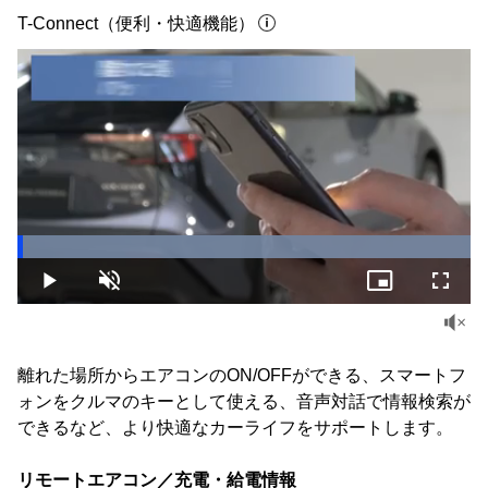
T-Connect（便利・快適機能）
Loaded
:
100.00%
Play
Unmute
Picture-
Fullsc
in-
Picture
離れた場所からエアコンのON/OFFができる、スマートフ
ォンをクルマのキーとして使える、音声対話で情報検索が
できるなど、より快適なカーライフをサポートします。
リモートエアコン／充電・給電情報