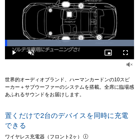
Loaded
:
100.00%
Play
Unmute
Picture-
Fullsc
in-
Picture
世界的オーディオブランド、ハーマンカードンの10スピ
ーカー＋サブウーファーのシステムを搭載。全席に臨場感
あふれるサウンドをお届けします。
置くだけで2台のデバイスを
同時に充電
できる
ワイヤレス充電器（フロント2ヶ）