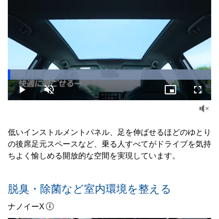
Loaded
:
100.00%
Play
Unmute
Picture-
Fullsc
in-
Picture
低いインストルメントパネル、足を伸ばせるほどのゆとり
の後席足元スペースなど、乗る人すべてがドライブを気持
ちよく愉しめる開放的な空間を実現しています。
脱臭・除菌など室内環境を整える
ナノイーX