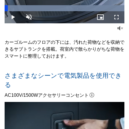
Loaded
:
100.00%
Play
Unmute
Picture-
Fullsc
in-
Picture
カーゴルームのフロアの下には、汚れた荷物などを収納で
きるサブトランクを搭載。荷室内で散らかりがちな荷物を
スマートに整理しておけます。
さまざまなシーンで
電気製品を使用でき
る
AC100V/1500Wアクセサリーコンセント