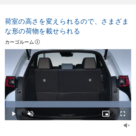
荷室の高さを変えられるので、
さまざま
な形の荷物を載せられる
カーゴルーム
Loaded
:
100.00%
Play
Unmute
Picture-
Fullsc
in-
Picture