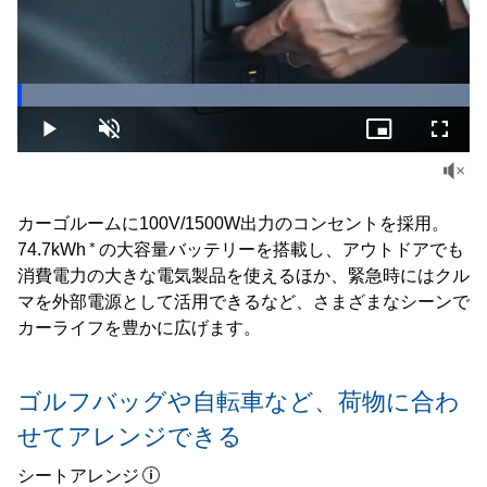
Loaded
:
100.00%
Play
Unmute
Picture-
Fullsc
in-
Picture
カーゴルームに100V/1500W出力のコンセントを採用。
＊
74.7kWh
の大容量バッテリーを搭載し、アウトドアでも
消費電力の大きな電気製品を使えるほか、緊急時にはクル
マを外部電源として活用できるなど、さまざまなシーンで
カーライフを豊かに広げます。
ゴルフバッグや自転車など、荷物に合わ
せてアレンジできる
シートアレンジ