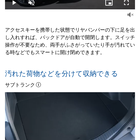
Play
Unmute
Picture-
Fullsc
in-
Picture
アクセスキーを携帯した状態でリヤバンパーの下に足を出
し入れすれば、バックドアが自動で開閉します。スイッチ
操作が不要なため、両手がふさがっていたり手が汚れてい
る時などでもスマートに開け閉めできます。
汚れた荷物などを分けて収納できる
サブトランク