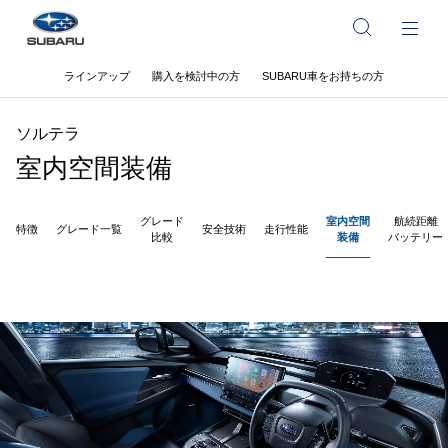
ラインアップ
購入を検討中の方
SUBARU車をお持ちの方
ソルテラ
室内空間装備
グレード
室内空間
航続距離
特徴
グレード一覧
安全技術
走行性能
比較
装備
バッテリー