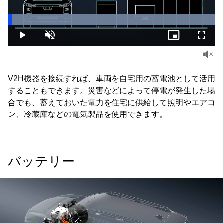
Loaded
:
100.00%
Play
Unmute
Picture-
Fullsc
in-
Picture
V2H機器を接続すれば、車両を自宅用の蓄電池として活用
することもできます。災害などによって停電が発生した場
合でも、蓄えておいた電力を住宅に供給して照明やエアコ
ン、冷蔵庫などの電気製品を使用できます。
バッテリー