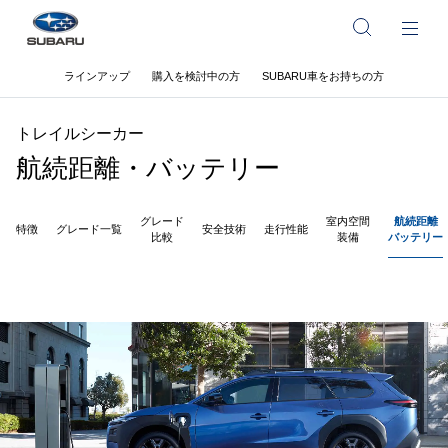
ラインアップ
購入を検討中の方
SUBARU車をお持ちの方
トレイルシーカー
航続距離・バッテリー
グレード
室内空間
航続距離
特徴
グレード一覧
安全技術
走行性能
比較
装備
バッテリー