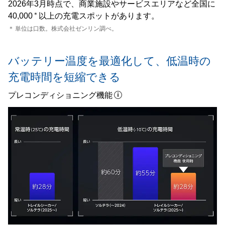
2026年3月時点で、商業施設やサービスエリアなど全国に
＊
40,000
以上の充電スポットがあります。
＊
単位は口数。株式会社ゼンリン調べ。
バッテリー温度を最適化して、
低温時の
充電時間を短縮できる
プレコンディショニング機能