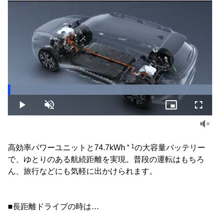
Loaded
:
100.00%
Play
Unmute
Picture-
Fullsc
in-
Picture
＊1
高効率パワーユニットと74.7kWh
の大容量バッテリー
で、ゆとりのある航続距離を実現。普段の運転はもちろ
ん、旅行などにも気軽に出かけられます。
■長距離ドライブの時は…