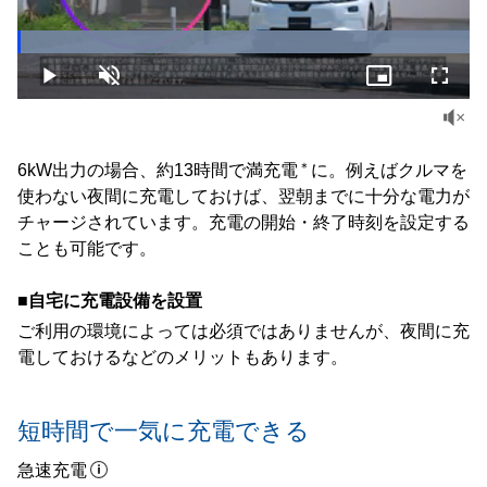
Loaded
:
100.00%
Play
Unmute
Picture-
Fullsc
in-
Picture
＊
6kW出力の場合、約13時間で満充電
に。例えばクルマを
使わない夜間に充電しておけば、翌朝までに十分な電力が
チャージされています。充電の開始・終了時刻を設定する
ことも可能です。
■自宅に充電設備を設置
ご利用の環境によっては必須ではありませんが、夜間に充
電しておけるなどのメリットもあります。
短時間で一気に充電できる
急速充電