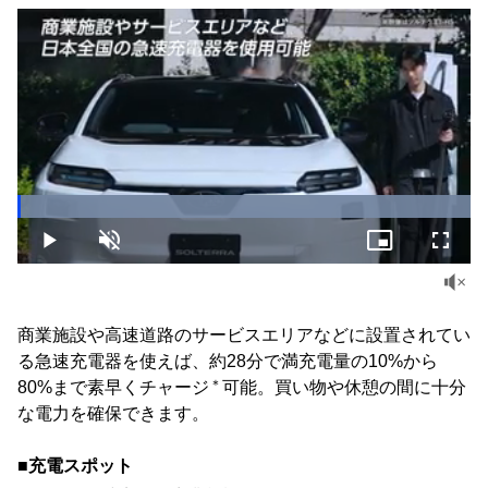
Loaded
:
100.00%
Play
Unmute
Picture-
Fullsc
in-
Picture
商業施設や高速道路のサービスエリアなどに設置されてい
る急速充電器を使えば、約28分で満充電量の10%から
＊
80%まで素早くチャージ
可能。買い物や休憩の間に十分
な電力を確保できます。
■充電スポット