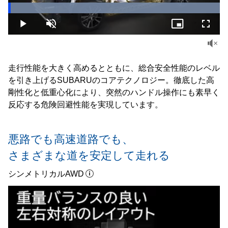
Loaded
:
100.00%
Play
Unmute
Picture-
Fullsc
in-
Picture
走行性能を大きく高めるとともに、総合安全性能のレベル
を引き上げるSUBARUのコアテクノロジー。徹底した高
剛性化と低重心化により、突然のハンドル操作にも素早く
反応する危険回避性能を実現しています。
悪路でも高速道路でも、
さまざまな道を安定して走れる
シンメトリカルAWD