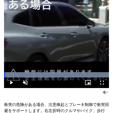
Loaded
:
100.00%
Play
Unmute
Picture-
Fullsc
in-
Picture
衝突の危険がある場合、注意喚起とブレーキ制御で衝突回
避をサポートします。右左折時のクルマやバイク、歩行