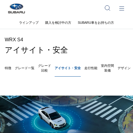
ラインアップ
購入を検討中の方
SUBARU車をお持ちの方
WRX S4
アイサイト・安全
グレード
室内空間
特徴
グレード一覧
アイサイト・安全
走行性能
デザイン
比較
装備