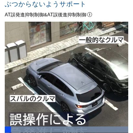
ぶつからないようサポート
AT誤発進抑制制御&AT誤後進抑制制御
Loaded
:
100.00%