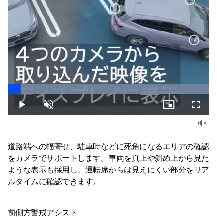
Loaded
:
100.00%
Play
Unmute
Picture-
Fullsc
in-
Picture
道路端への幅寄せ、駐車時などに死角になるエリアの確認
をカメラでサポートします。車両を真上や斜め上から見た
ような表示も採用し、運転席からは見えにくい部分をリア
ルタイムに確認できます。
前側方警戒アシスト