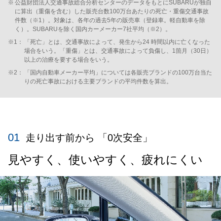
※
公益財団法人交通事故総合分析センターのデータをもとにSUBARUが独自
に算出（重傷を含む）した販売台数100万台あたりの死亡・重傷交通事故
件数（※1）。対象は、各年の過去5年の販売車（登録車。軽自動車を除
く）。SUBARUを除く国内カーメーカー7社平均（※2）。
※1：
「死亡」とは、交通事故によって、発生から24 時間以内に亡くなった
場合をいう。「重傷」とは、交通事故によって負傷し、1箇月（30日）
以上の治療を要する場合をいう。
※2：
「国内自動車メーカー平均」については各販売ブランドの100万台当た
りの死亡事故における主要ブランドの平均件数を算出。
01
走り出す前から 「0次安全」
見やすく、使いやすく、疲れにくい