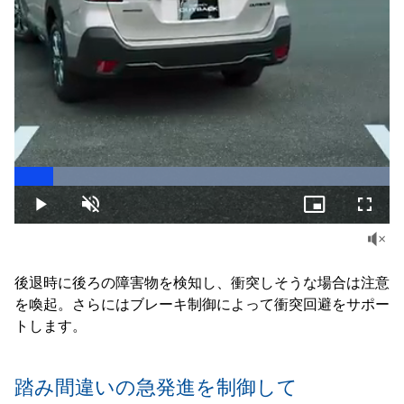
Loaded
:
100.00%
Play
Unmute
Picture-
Fullsc
in-
Picture
後退時に後ろの障害物を検知し、衝突しそうな場合は注意
を喚起。さらにはブレーキ制御によって衝突回避をサポー
トします。
踏み間違いの急発進を制御して