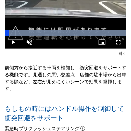
Loaded
:
100.00%
Play
Unmute
Picture-
Fullsc
in-
Picture
前側方から接近する車両を検知し、衝突回避をサポートす
る機能です。見通しの悪い交差点、店舗の駐車場から出庫
する際など、左右が見えにくいシーンで効果を発揮しま
す。
もしもの時にはハンドル操作を制御して
衝突回避をサポート
緊急時プリクラッシュステアリング