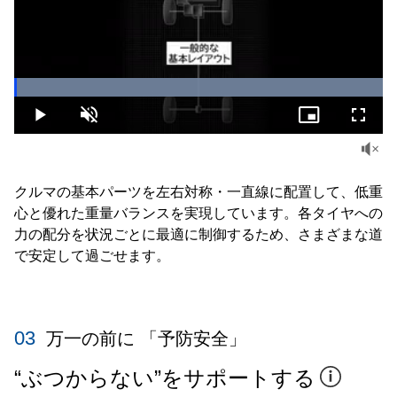
Loaded
:
100.00%
Play
Unmute
Picture-
Fullsc
in-
Picture
クルマの基本パーツを左右対称・一直線に配置して、低重
心と優れた重量バランスを実現しています。各タイヤへの
力の配分を状況ごとに最適に制御するため、さまざまな道
で安定して過ごせます。
03
万一の前に 「予防安全」
“ぶつからない”をサポートする