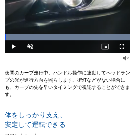
Loaded
:
100.00%
Play
Unmute
Picture-
Fullsc
in-
Picture
夜間のカーブ走行中、ハンドル操作に連動してヘッドラン
プの光が進行方向を照らします。街灯などがない場合に
も、カーブの先を早いタイミングで視認することができま
す。
体をしっかり支え、
安定して運転できる