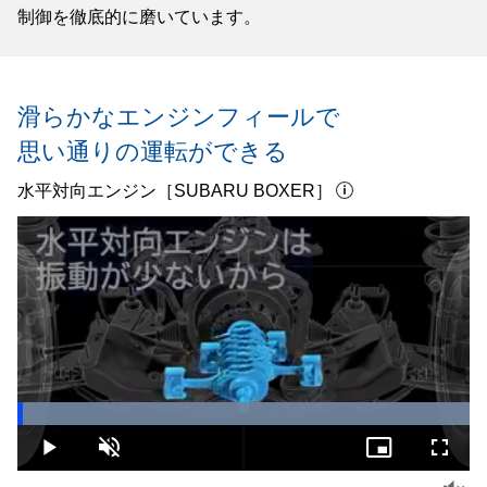
制御を徹底的に磨いています。
滑らかなエンジンフィールで
思い通りの運転ができる
水平対向エンジン［SUBARU BOXER］
Loaded
:
100.00%
Play
Unmute
Picture-
Fullsc
in-
Picture