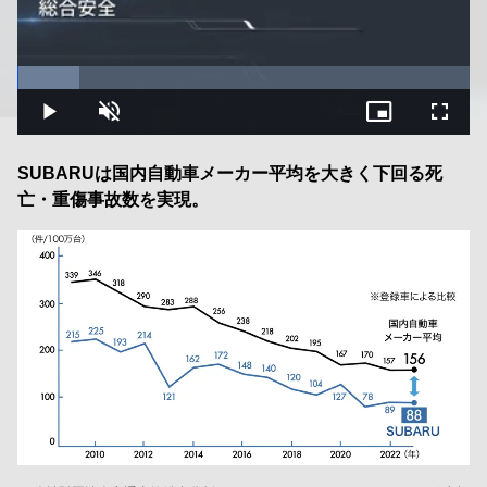
Loaded
:
13.78%
Play
Unmute
Picture-
Fullsc
in-
Picture
SUBARUは国内自動車メーカー平均を大きく下回る死
亡・重傷事故数を実現。