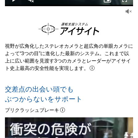
Play
Unmute
Picture-
Fullsc
in-
Picture
視野が広角化したステレオカメラと超広角の単眼カメラに
よって“3つの目”に進化した最新のシステム。これまで以
上に広い範囲を見渡す3つのカメラとレーダーがアイサイ
ト史上最高の安全性能を実現します。
交差点の出会い頭でも
ぶつからないをサポート
プリクラッシュブレーキ