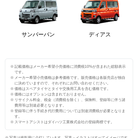
サンバーバン
ディアス
※
記載価格はメーカー希望小売価格に消費税10%が含まれた総額表示
です。
※
メーカー希望小売価格は参考価格です。販売価格は各販売店が独自
に決めていますので、それぞれにお問い合わせください。
※
価格はスペアタイヤとタイヤ交換用工具を含む価格です。
※
価格にはオプションは含まれておりません。
※
リサイクル料金、税金（消費税を除く）、保険料、登録等に伴う諸
費用等は別途必要となります。
※
登録等に伴う手続き代行費用については別途消費税が必要となりま
す。
※
スマートアシストはダイハツ工業株式会社の登録商標です。
※
写真は撮影用に点灯しています。写真・イラストはすべてイメージです。