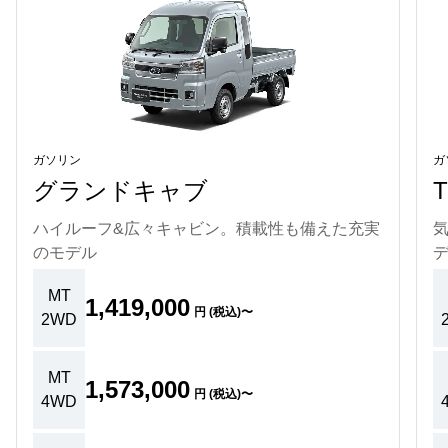
ガソリン
ガ
グランドキャブ
ハイルーフ&広々キャビン。積載性も備えた充実
のモデル
MT
1,419,000
円 (税込)〜
2WD
MT
1,573,000
円 (税込)〜
4WD