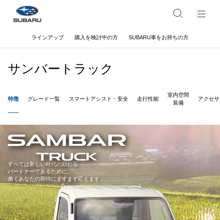
ラインアップ
購入を検討中の方
SUBARU車をお持ちの方
サンバートラック
室内空間
特徴
グレード一覧
スマートアシスト・安全
走行性能
アクセサ
装備
すべては新しい時代の頼れる
パートナーであるために。
働くあなたの期待にますます応えます。