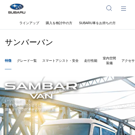
ラインアップ
購入を検討中の方
SUBARU車をお持ちの方
サンバーバン
室内空間
特徴
グレード一覧
スマートアシスト・安全
走行性能
アクセサ
装備
いつでもどこでも
気持ちよく働けるように。
隅々まで使い尽くせるプロの道具。