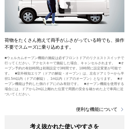
荷物をたくさん抱えて両手がふさがっている時でも、操作
不要でスムーズに乗り込めます。
■ウェルカムオープン機能の施錠は必ずフロントドアのリクエストスイッチで
行ってください。アクセスキーで施錠した場合、キャンセルされます。 ■オ
ープン予約の有効時間は初期設定で3時間です。18時間に設定変更が可能で
す。 ■室外検知エリア（ドアの解錠・オープン）は、左右ドアミラーから半
径1.5m以内（ドアの解錠）、1m以内（ドアのオープン）となります。 ■オ
ープン機能は予約した側のドアにのみ有効です。 ■オープン機能を使用する
場合には、ドアから2m以上離れた位置で周囲の安全を確かめた上で車両に近
づいてください。
便利な機能について
考え抜かれた使いやすさを