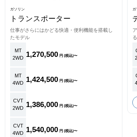
ガソリン
ガ
トランスポーター
仕事がさらにはかどる快適・便利機能を搭載し
たモデル
MT
1,270,500
円 (税込)〜
2WD
MT
1,424,500
円 (税込)〜
4WD
CVT
1,386,000
円 (税込)〜
2WD
CVT
1,540,000
円 (税込)〜
4WD