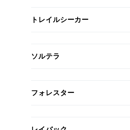
トレイルシーカー
ソルテラ
トレイルシーカー ア
クセサリーアイテム
リスト
フォレスター
PDF/42.6MB
ソルテラ アクセサリ
ーアイテムリスト
PDF/7.33MB
レイバック