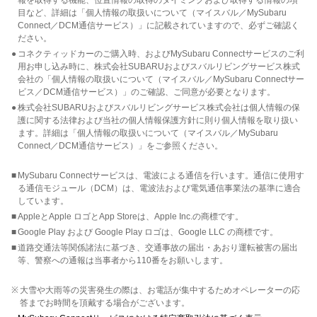
報を取得する機能、位置情報の取得のタイミングおよび取得する情報の項
目など、詳細は「個人情報の取扱いについて（マイスバル／MySubaru
Connect／DCM通信サービス）」に記載されていますので、必ずご確認く
ださい。
●
コネクティッドカーのご購入時、およびMySubaru Connectサービスのご利
用お申し込み時に、株式会社SUBARUおよびスバルリビングサービス株式
会社の「個人情報の取扱いについて（マイスバル／MySubaru Connectサー
ビス／DCM通信サービス）」のご確認、ご同意が必要となります。
●
株式会社SUBARUおよびスバルリビングサービス株式会社は個人情報の保
護に関する法律および当社の個人情報保護方針に則り個人情報を取り扱い
ます。詳細は「個人情報の取扱いについて（マイスバル／MySubaru
Connect／DCM通信サービス）」をご参照ください。
■
MySubaru Connectサービスは、電波による通信を行います。通信に使用す
る通信モジュール（DCM）は、電波法および電気通信事業法の基準に適合
しています。
■
AppleとApple ロゴとApp Storeは、Apple Inc.の商標です。
■
Google Play および Google Play ロゴは、Google LLC の商標です。
■
道路交通法等関係諸法に基づき、交通事故の届出・あおり運転被害の届出
等、警察への通報は当事者から110番をお願いします。
※
大雪や大雨等の災害発生の際は、お電話が集中するためオペレーターの応
答までお時間を頂戴する場合がございます。