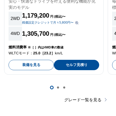
安心・快適なドライブを叶える便利な機能が充
実のモデル
1,179,200
円 (税込)〜
2WD
残価設定クレジットで月々5,800円〜
1,305,700
4WD
円 (税込)〜
燃料消費率
燃
※［ ］内は4WD車の数値
WLTCモード：
25.0［23.2］
km/L
W
装備を見る
セルフ見積り
グレード一覧を見る