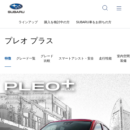
ラインアップ
購入を検討中の方
SUBARU車をお持ちの方
プレオ プラス
グレード
室内空間
特徴
グレード一覧
スマートアシスト・安全
走行性能
比較
装備
都市生活に最適なコンパクトサイズ。
誰もが快適にドライブを楽しめるように。
あなたの毎日に彩りをプラスします。