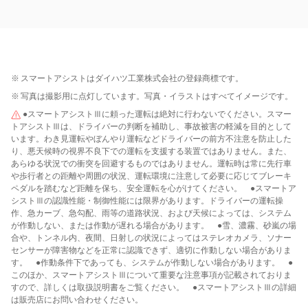
※
スマートアシストはダイハツ工業株式会社の登録商標です。
※
写真は撮影用に点灯しています。写真・イラストはすべてイメージです。
●スマートアシストⅢに頼った運転は絶対に行わないでください。スマー
トアシストⅢは、ドライバーの判断を補助し、事故被害の軽減を目的として
います。わき見運転やぼんやり運転などドライバーの前方不注意を防止した
り、悪天候時の視界不良下での運転を支援する装置ではありません。また、
あらゆる状況での衝突を回避するものではありません。運転時は常に先行車
や歩行者との距離や周囲の状況、運転環境に注意して必要に応じてブレーキ
ペダルを踏むなど距離を保ち、安全運転を心がけてください。 ●スマートア
シストⅢの認識性能・制御性能には限界があります。ドライバーの運転操
作、急カーブ、急勾配、雨等の道路状況、および天候によっては、システム
が作動しない、または作動が遅れる場合があります。 ●雪、濃霧、砂嵐の場
合や、トンネル内、夜間、日射しの状況によってはステレオカメラ、ソナー
センサーが障害物などを正常に認識できず、適切に作動しない場合がありま
す。 ●作動条件下であっても、システムが作動しない場合があります。 ●
このほか、スマートアシストⅢについて重要な注意事項が記載されておりま
すので、詳しくは取扱説明書をご覧ください。 ●スマートアシストⅢの詳細
は販売店にお問い合わせください。