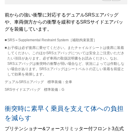
前からの強い衝撃に対応するデュアルSRSエアバッグ
や、車両側方からの衝撃を緩和するSRSサイドエアバッ
グを装備しています。
■
SRS＝Supplemental Restraint System［補助拘束装置］
■
お子様は必ず後席に乗せてください。またチャイルドシートは後席に装着
してください。このほかSRSエアバッグについては安全上ご注意いただき
たい項目があります。必ず車両の取扱説明書をお読みください。なお、
SRSエアバッグは衝突時の衝撃が弱い場合など、状況によっては作動しな
い場合があります。SRSエアバッグはシートベルトの正しい装着を前提と
して効果を発揮します。
デュアルSRSエアバッグ 標準装備：全車
SRSサイドエアバッグ 標準装備：G
衝突時に素早く乗員を支えて体への負担
を減らす
プリテンショナー&フォースリミッター付フロント3点式