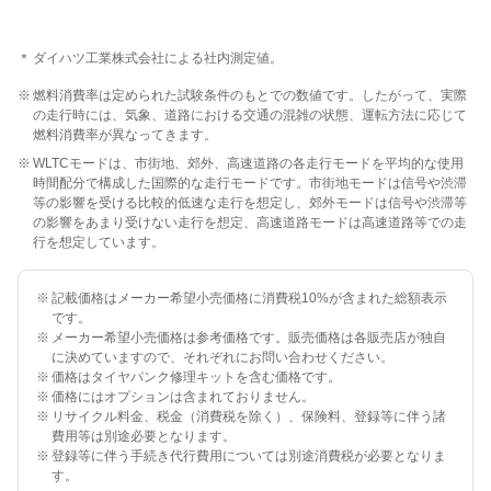
＊
ダイハツ工業株式会社による社内測定値。
※
燃料消費率は定められた試験条件のもとでの数値です。したがって、実際
の走行時には、気象、道路における交通の混雑の状態、運転方法に応じて
燃料消費率が異なってきます。
※
WLTCモードは、市街地、郊外、高速道路の各走行モードを平均的な使用
時間配分で構成した国際的な走行モードです。市街地モードは信号や渋滞
等の影響を受ける比較的低速な走行を想定し、郊外モードは信号や渋滞等
の影響をあまり受けない走行を想定、高速道路モードは高速道路等での走
行を想定しています。
※
記載価格はメーカー希望小売価格に消費税10%が含まれた総額表示
です。
※
メーカー希望小売価格は参考価格です。販売価格は各販売店が独自
に決めていますので、それぞれにお問い合わせください。
※
価格はタイヤパンク修理キットを含む価格です。
※
価格にはオプションは含まれておりません。
※
リサイクル料金、税金（消費税を除く）、保険料、登録等に伴う諸
費用等は別途必要となります。
※
登録等に伴う手続き代行費用については別途消費税が必要となりま
す。