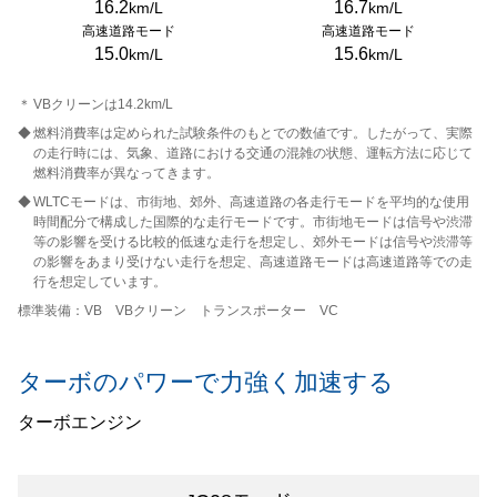
16.2
16.7
km/L
km/L
高速道路モード
高速道路モード
15.0
15.6
km/L
km/L
＊
VBクリーンは14.2km/L
◆
燃料消費率は定められた試験条件のもとでの数値です。したがって、実際
の走行時には、気象、道路における交通の混雑の状態、運転方法に応じて
燃料消費率が異なってきます。
◆
WLTCモードは、市街地、郊外、高速道路の各走行モードを平均的な使用
時間配分で構成した国際的な走行モードです。市街地モードは信号や渋滞
等の影響を受ける比較的低速な走行を想定し、郊外モードは信号や渋滞等
の影響をあまり受けない走行を想定、高速道路モードは高速道路等での走
行を想定しています。
標準装備：VB VBクリーン トランスポーター VC
ターボのパワーで力強く加速する
ターボエンジン