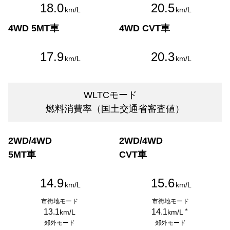
18.0
20.5
km/L
km/L
4WD 5MT車
4WD CVT車
17.9
20.3
km/L
km/L
WLTCモード
燃料消費率（国土交通省審査値）
2WD/4WD
2WD/4WD
5MT車
CVT車
14.9
15.6
km/L
km/L
市街地モード
市街地モード
＊
13.1
14.1
km/L
km/L
郊外モード
郊外モード