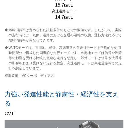
15.7
km/L
高速道路モード
14.7
km/L
◆
燃料消費率は定められた試験条件のもとでの数値です。したがって、実際
の走行時には、気象、道路における交通の混雑の状態、運転方法に応じて
燃料消費率が異なってきます。
◆
WLTCモードは、市街地、郊外、高速道路の各走行モードを平均的な使用
時間配分で構成した国際的な走行モードです。市街地モードは信号や渋滞
等の影響を受ける比較的低速な走行を想定し、郊外モードは信号や渋滞等
の影響をあまり受けない走行を想定、高速道路モードは高速道路等での走
行を想定しています。
標準装備：VCターボ ディアス
力強い発進性能と静粛性・経済性を支え
る
CVT