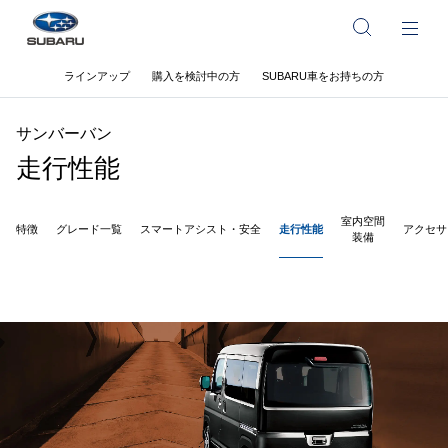
ラインアップ
購入を検討中の方
SUBARU車をお持ちの方
サンバーバン
走行性能
室内空間
特徴
グレード一覧
スマートアシスト・安全
走行性能
アクセサ
装備