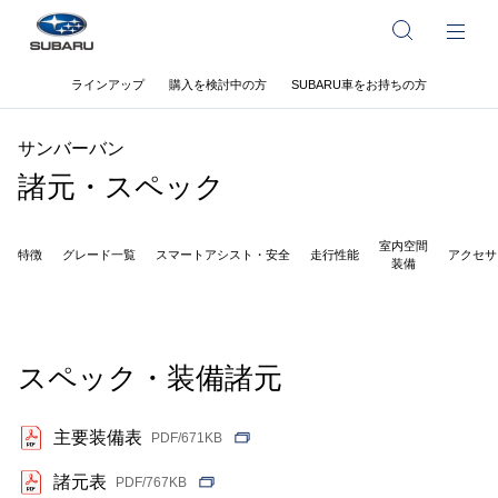
ラインアップ
購入を検討中の方
SUBARU車をお持ちの方
サンバーバン
諸元・スペック
室内空間
特徴
グレード一覧
スマートアシスト・安全
走行性能
アクセサ
装備
スペック・装備諸元
主要装備表
PDF/671KB
諸元表
PDF/767KB